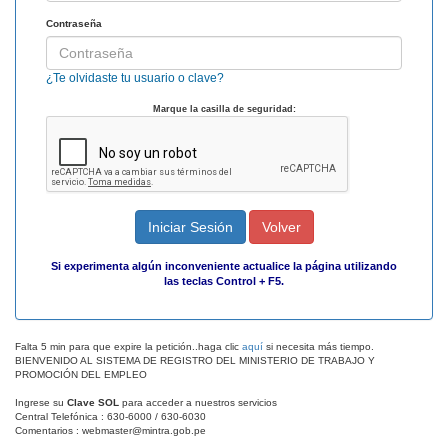
Contraseña
¿Te olvidaste tu usuario o clave?
Marque la casilla de seguridad:
Iniciar Sesión
Volver
Si experimenta algún inconveniente actualice la página utilizando
las teclas Control + F5.
Falta 5 min para que expire la petición..haga clic
aquí
si necesita más tiempo.
BIENVENIDO AL SISTEMA DE REGISTRO DEL MINISTERIO DE TRABAJO Y
PROMOCIÓN DEL EMPLEO
Ingrese su
Clave SOL
para acceder a nuestros servicios
Central Telefónica : 630-6000 / 630-6030
Comentarios : webmaster@mintra.gob.pe