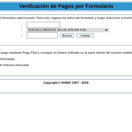
Verificación de Pagos por Formulario
 formulario seleccionado. Para esto, ingrese los datos del formulario y luego seleccione el botó
:
:
:
pago mediante Pago Fácil y consigne el número indicado en la parte inferior del voucher emitido
ciones-pago
 de haberse efectuado
Copyright © SUNAT 1997 - 2026