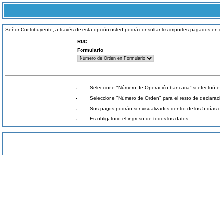
Señor Contribuyente, a través de esta opción usted podrá consultar los importes pagados en el
RUC
Formulario
-
Seleccione "Número de Operación bancaria" si efectuó el 
-
Seleccione "Número de Orden" para el resto de declara
-
Sus pagos podrán ser visualizados dentro de los 5 días
-
Es obligatorio el ingreso de todos los datos